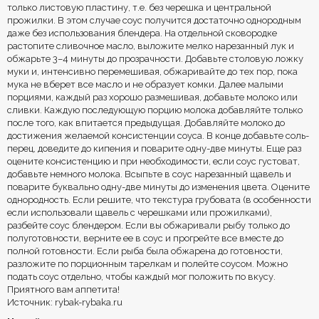
только листовую пластину, т.е. без черешка и центральной
прожилки. В этом случае соус получится достаточно однородным
даже без использования блендера. На отдельной сковородке
растопите сливочное масло, выложите мелко нарезанный лук и
обжарьте 3–4 минуты до прозрачности. Добавьте столовую ложку
муки и, интенсивно перемешивая, обжаривайте до тех пор, пока
мука не вберет все масло и не образует комки. Далее малыми
порциями, каждый раз хорошо размешивая, добавьте молоко или
сливки. Каждую последующую порцию молока добавляйте только
после того, как впитается предыдущая. Добавляйте молоко до
достижения желаемой консистенции соуса. В конце добавьте соль-
перец, доведите до кипения и поварите одну-две минуты. Еще раз
оцените консистенцию и при необходимости, если соус густоват,
добавьте немного молока. Всыпьте в соус нарезанный щавель и
поварите буквально одну-две минуты до изменения цвета. Оцените
однородность. Если решите, что текстура грубовата (в особенности
если использовали щавель с черешками или прожилками),
разбейте соус блендером. Если вы обжаривали рыбу только до
полуготовности, верните ее в соус и прогрейте все вместе до
полной готовности. Если рыба была обжарена до готовности,
разложите по порционным тарелкам и полейте соусом. Можно
подать соус отдельно, чтобы каждый мог положить по вкусу.
Приятного вам аппетита!
Источник: rybak-rybaka.ru