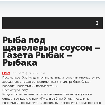
Рыба под
щавелевым соусом –
Газета Рыбак –
Рыбака
11.10.2019
Genetik
0
РЫБА
Просмотров: 607 Когда я только начинала готовить, мне частенько
доводилось слышать о правиле трех «П» для рыбных блюд –
посолить, поперчить и подкислить. С...
Просмотров:
607
Когда я только начинала готовить, мне частенько доводилось
слышать о правиле трех «П» для рыбных блюд – посолить,
поперчить и подкислить. С «посолить – поперчить» вроде все ясно,