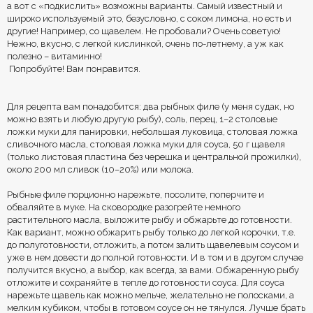
а вот с «подкислить» возможны варианты. Самый известный и
широко используемый это, безусловно, с соком лимона, но есть и
другие! Например, со щавелем. Не пробовали? Очень советую!
Нежно, вкусно, с легкой кислинкой, очень по-летнему, а уж как
полезно – витаминно!
Попробуйте! Вам понравится.
Для рецепта вам понадобится: два рыбных филе (у меня судак, но
можно взять и любую другую рыбу), соль, перец, 1–2 столовые
ложки муки для панировки, небольшая луковица, столовая ложка
сливочного масла, столовая ложка муки для соуса, 50 г щавеля
(только листовая пластина без черешка и центральной прожилки),
около 200 мл сливок (10–20%) или молока.
Рыбные филе порционно нарежьте, посолите, поперчите и
обваляйте в муке. На сковородке разогрейте немного
растительного масла, выложите рыбу и обжарьте до готовности.
Как вариант, можно обжарить рыбу только до легкой корочки, т.е.
до полуготовности, отложить, а потом залить щавелевым соусом и
уже в нем довести до полной готовности. И в том и в другом случае
получится вкусно, а выбор, как всегда, за вами. Обжаренную рыбу
отложите и сохраняйте в тепле до готовности соуса. Для соуса
нарежьте щавель как можно мельче, желательно не полосками, а
мелким кубиком, чтобы в готовом соусе он не тянулся. Лучше брать